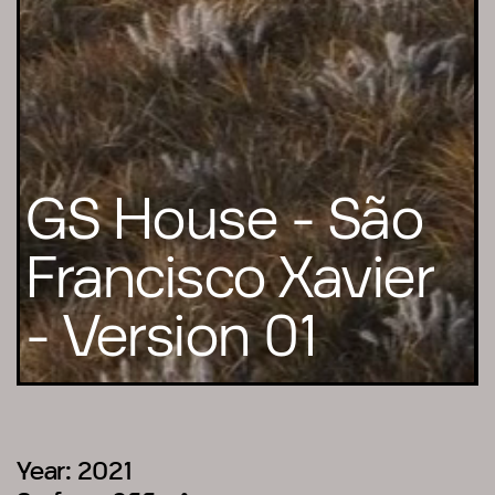
GS
House
-
São
Francisco
Xavier
-
Version
01
Year: 2021